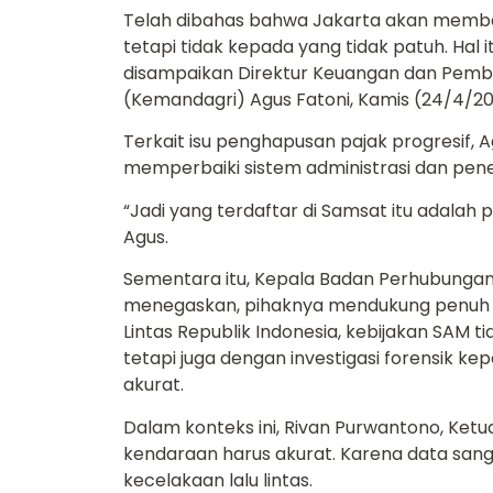
Telah dibahas bahwa Jakarta akan memberi
tetapi tidak kepada yang tidak patuh. Hal 
disampaikan Direktur Keuangan dan Pem
(Kemandagri) Agus Fatoni, Kamis (24/4/20
Terkait isu penghapusan pajak progresif
memperbaiki sistem administrasi dan pe
“Jadi yang terdaftar di Samsat itu adalah
Agus.
Sementara itu, Kepala Badan Perhubungan
menegaskan, pihaknya mendukung penuh tin
Lintas Republik Indonesia, kebijakan SAM 
tetapi juga dengan investigasi forensik k
bayar pajak kendaraan
akurat.
Dalam konteks ini, Rivan Purwantono, Ke
kendaraan harus akurat. Karena data sang
kecelakaan lalu lintas.