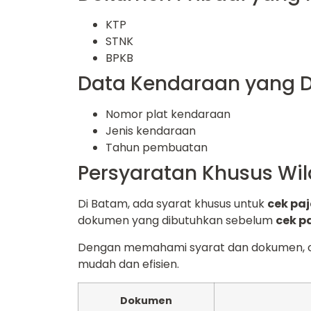
KTP
STNK
BPKB
Data Kendaraan yang 
Nomor plat kendaraan
Jenis kendaraan
Tahun pembuatan
Persyaratan Khusus Wi
Di Batam, ada syarat khusus untuk
cek paj
dokumen yang dibutuhkan sebelum
cek p
Dengan memahami syarat dan dokumen, cek
mudah dan efisien.
Dokumen