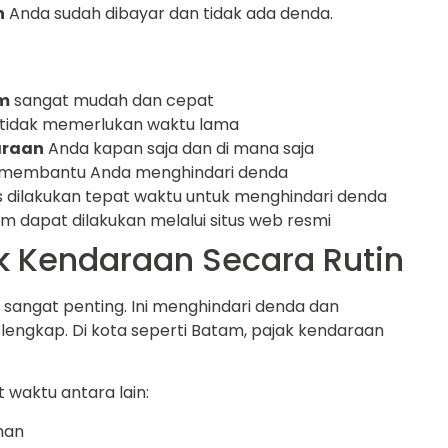
n
Anda sudah dibayar dan tidak ada denda.
m
sangat mudah dan cepat
 tidak memerlukan waktu lama
araan
Anda kapan saja dan di mana saja
 membantu Anda menghindari denda
 dilakukan tepat waktu untuk menghindari denda
am dapat dilakukan melalui situs web resmi
k Kendaraan Secara Rutin
sangat penting. Ini menghindari denda dan
engkap. Di kota seperti Batam, pajak kendaraan
waktu antara lain:
han