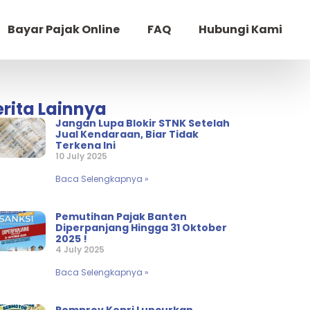
Bayar Pajak Online
FAQ
Hubungi Kami
erita Lainnya
Jangan Lupa Blokir STNK Setelah
Jual Kendaraan, Biar Tidak
Terkena Ini
10 July 2025
Baca Selengkapnya »
Pemutihan Pajak Banten
Diperpanjang Hingga 31 Oktober
2025 !
4 July 2025
Baca Selengkapnya »