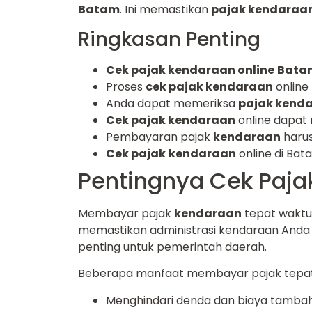
Batam
. Ini memastikan
pajak kendaraa
Ringkasan Penting
Cek pajak kendaraan online
Bata
Proses
cek pajak kendaraan
online
Anda dapat memeriksa
pajak kend
Cek pajak kendaraan
online dapat
Pembayaran pajak
kendaraan
harus
Cek pajak
kendaraan
online di Bat
Pentingnya Cek Paja
Membayar pajak
kendaraan
tepat waktu 
memastikan administrasi kendaraan Anda l
penting untuk pemerintah daerah.
Beberapa manfaat membayar pajak tepat 
Menghindari denda dan biaya tamba