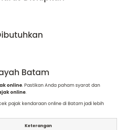
Dibutuhkan
layah Batam
ak online
. Pastikan Anda paham syarat dan
ajak online
.
 pajak kendaraan online di Batam jadi lebih
Keterangan