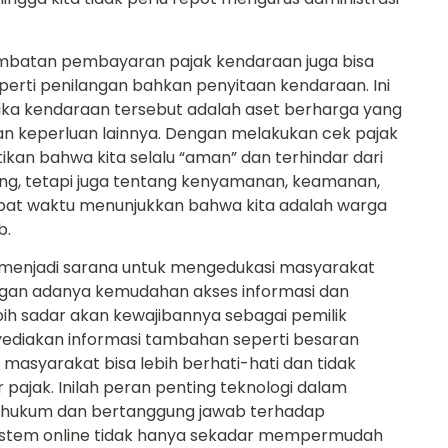
rlambatan pembayaran pajak kendaraan juga bisa
eperti penilangan bahkan penyitaan kendaraan. Ini
i jika kendaraan tersebut adalah aset berharga yang
dan keperluan lainnya. Dengan melakukan cek pajak
ikan bahwa kita selalu “aman” dan terhindar dari
uang, tetapi juga tentang kenyamanan, keamanan,
pat waktu menunjukkan bahwa kita adalah warga
b.
ga menjadi sarana untuk mengedukasi masyarakat
ngan adanya kemudahan akses informasi dan
bih sadar akan kewajibannya sebagai pemilik
nyediakan informasi tambahan seperti besaran
masyarakat bisa lebih berhati-hati dan tidak
jak. Inilah peran penting teknologi dalam
 hukum dan bertanggung jawab terhadap
, sistem online tidak hanya sekadar mempermudah