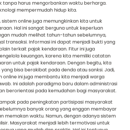
k tanpa harus mengorbankan waktu berharga.
teknologi mempermudah hidup kita.
sistem online juga memungkinkan kita untuk
aan. Hal ini sangat berguna untuk keperluan
dengan mudah melihat tahun-tahun sebelumnya,
 transaksi. Informasi ini dapat menjadi bukti yang
lain terkait pajak kendaraan. Fitur ini juga
engelola keuangan, karena kita memiliki catatan
uaran untuk pajak kendaraan. Dengan begitu, kita
yang bisa berakibat pada denda atau sanksi. Jadi,
online ini juga membantu kita menjadi warga
awab. Ini adalah paradigma baru dalam administrasi
 dan berorientasi pada kemudahan bagi masyarakat.
erdampak pada peningkatan partisipasi masyarakat
 sebelumnya banyak orang yang enggan membayar
 dan memakan waktu. Namun, dengan adanya sistem
isir. Masyarakat menjadi lebih termotivasi untuk
snya yang mudah dan praktis. Hal ini tentunya