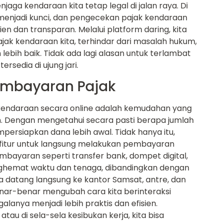
aga kendaraan kita tetap legal di jalan raya. Di
i menjadi kunci, dan pengecekan pajak kendaraan
sien dan transparan. Melalui platform daring, kita
k kendaraan kita, terhindar dari masalah hukum,
bih baik. Tidak ada lagi alasan untuk terlambat
sedia di ujung jari.
mbayaran Pajak
 kendaraan secara online adalah kemudahan yang
 Dengan mengetahui secara pasti berapa jumlah
mpersiapkan dana lebih awal. Tidak hanya itu,
itur untuk langsung melakukan pembayaran
mbayaran seperti transfer bank, dompet digital,
enghemat waktu dan tenaga, dibandingkan dengan
 datang langsung ke kantor Samsat, antre, dan
 benar-benar mengubah cara kita berinteraksi
anya menjadi lebih praktis dan efisien.
tau di sela-sela kesibukan kerja, kita bisa