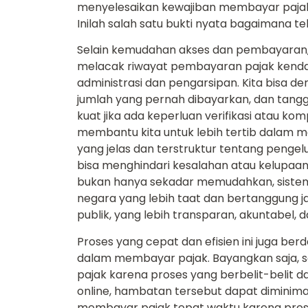
menyelesaikan kewajiban membayar paja
Inilah salah satu bukti nyata bagaimana 
Selain kemudahan akses dan pembayaran, 
melacak riwayat pembayaran pajak kendar
administrasi dan pengarsipan. Kita bisa 
jumlah yang pernah dibayarkan, dan tanggal
kuat jika ada keperluan verifikasi atau komp
membantu kita untuk lebih tertib dalam m
yang jelas dan terstruktur tentang pengel
bisa menghindari kesalahan atau kelupaan 
bukan hanya sekadar memudahkan, sistem 
negara yang lebih taat dan bertanggung j
publik, yang lebih transparan, akuntabel,
Proses yang cepat dan efisien ini juga b
dalam membayar pajak. Bayangkan saja,
pajak karena proses yang berbelit-belit
online, hambatan tersebut dapat diminimal
membayar pajak tepat waktu karena prose