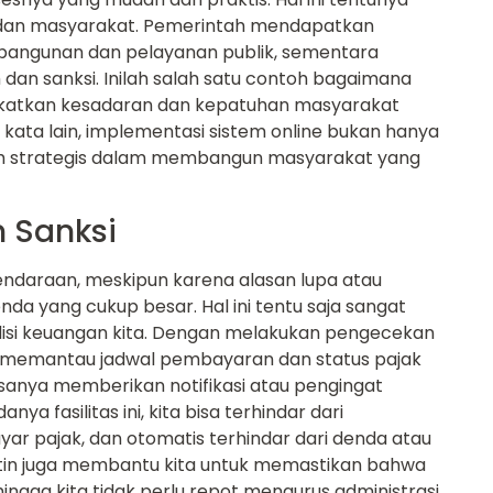
dan masyarakat. Pemerintah mendapatkan
bangunan dan pelayanan publik, sementara
dan sanksi. Inilah salah satu contoh bagaimana
ingkatkan kesadaran dan kepatuhan masyarakat
kata lain, implementasi sistem online bukan hanya
gkah strategis dalam membangun masyarakat yang
 Sanksi
daraan, meskipun karena alasan lupa atau
nda yang cukup besar. Hal ini tentu saja sangat
si keuangan kita. Dengan melakukan pengecekan
at memantau jadwal pembayaran dan status pajak
asanya memberikan notifikasi atau pengingat
a fasilitas ini, kita bisa terhindar dari
r pajak, dan otomatis terhindar dari denda atau
tin juga membantu kita untuk memastikan bahwa
ingga kita tidak perlu repot mengurus administrasi