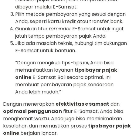
dibayar melalui E-Samsat.
Pilih metode pembayaran yang sesuai dengan
Anda, seperti kartu kredit atau transfer bank.
Gunakan fitur
reminder
E-Samsat untuk ingat
jatuh tempo pembayaran pajak Anda.
Jika ada masalah teknis, hubungi tim dukungan
E-Samsat untuk bantuan.
“Dengan mengikuti tips-tips ini, Anda bisa
memanfaatkan layanan
tips bayar pajak
online
E-Samsat Bali secara optimal. Ini
membuat pembayaran pajak kendaraan
Anda lebih mudah.”
Dengan menerapkan
efektivitas e samsat
dan
optimasi penggunaan
fitur E-Samsat, Anda bisa
menghemat waktu. Anda juga bisa meminimalkan
kesalahan dan memastikan proses
tips bayar pajak
online
berjalan lancar.