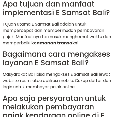
Apa tujuan dan manfaat
implementasi E Samsat Bali?
Tujuan utama E Samsat Bali adalah untuk
mempercepat dan mempermudah pembayaran
pajak. Manfaatnya termasuk menghemat waktu dan
memperbaiki
keamanan transaksi
.
Bagaimana cara mengakses
layanan E Samsat Bali?
Masyarakat Bali bisa mengakses E Samsat Bali lewat
website resmi atau aplikasi mobile. Cukup daftar dan
login untuk membayar pajak online.
Apa saja persyaratan untuk
melakukan pembayaran
pajak kendaraan online di E