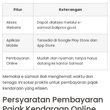
Fitur
Keterangan
Akses
Dapat diakses melalui e-
Website
samsat.baliprov.go.id
Aplikasi
Tersedia di Google Play Store dan
Mobile
App Store
Pembayaran
Mudah dan nyaman, tanpa harus
Online
datang ke kantor Samsat
Memakai e samsat Bali menghemat waktu dan
tenaga. Ini solusi praktis untuk pembayaran pajak
kendaraan yang efisien.
Persyaratan Pembayaran
Pajak Kendaraan Online