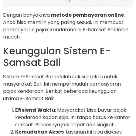
Dengan banyaknya
metode pembayaran online
,
Anda bisa memilih yang paling sesuai. Ini membuat
pembayaran pajak kendaraan di E-Samsat Bali lebih
mudah.
Keunggulan Sistem E-
Samsat Bali
Sistem E-Samsat Bali adalah solusi praktis untuk
masyarakat Bali. Ini mempermudah pembayaran
pajak kendaraan. Berikut beberapa keunggulan
utama E-Samsat Bali:
Efisiensi Waktu
: Masyarakat bisa bayar pajak
kendaraan kapan saja. Ini tanpa harus ke kantor
samsat. Prosesnya jadi cepat dan singkat.
Kemudahan Akses
: Layanan ini bisa diakses