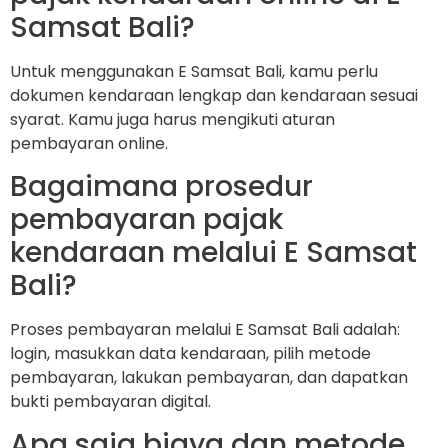
Samsat Bali?
Untuk menggunakan E Samsat Bali, kamu perlu
dokumen kendaraan lengkap dan kendaraan sesuai
syarat. Kamu juga harus mengikuti aturan
pembayaran online.
Bagaimana prosedur
pembayaran pajak
kendaraan melalui E Samsat
Bali?
Proses pembayaran melalui E Samsat Bali adalah:
login, masukkan data kendaraan, pilih metode
pembayaran, lakukan pembayaran, dan dapatkan
bukti pembayaran digital.
Apa saja biaya dan metode