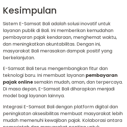
Kesimpulan
Sistem E-Samsat Bali adalah solusi inovatif untuk
layanan publik di Bali. Ini memberikan kemudahan
pembayaran pajak kendaraan, menghemat waktu,
dan meningkatkan akuntabilitas. Dengan ini,
masyarakat Bali merasakan dampak positif yang
berkelanjutan.
E-Samsat Bali terus mengembangkan fitur dan
teknologi baru. Ini membuat layanan
pembayaran
pajak online
semakin mudah, aman, dan terpercaya.
Di masa depan, E-Samsat Bali diharapkan menjadi
model bagi layanan lainnya.
Integrasi E-Samsat Bali dengan platform digital dan
peningkatan aksesibilitas membuat masyarakat lebih
mudah memenuhi kewajiban pajak. Kolaborasi antara