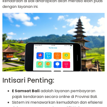
kendaraan di Bali diharapkan akan merasa lebih puas
dengan layanan ini.
Intisari Penting:
E Samsat Bali
adalah layanan pembayaran
pajak kendaraan secara online di Provinsi Bali.
Sistem ini menawarkan kemudahan dan efisiensi