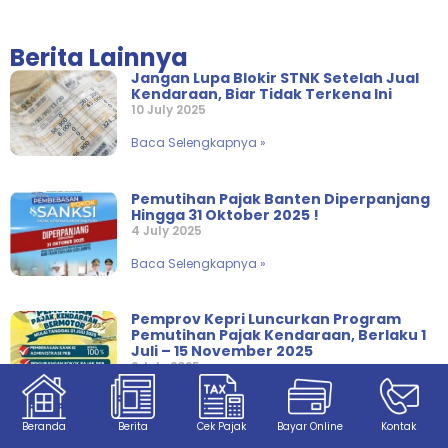
Berita Lainnya
Jangan Lupa Blokir STNK Setelah Jual
Kendaraan, Biar Tidak Terkena Ini
10 July 2025
Baca Selengkapnya »
Pemutihan Pajak Banten Diperpanjang
Hingga 31 Oktober 2025 !
4 July 2025
Baca Selengkapnya »
Pemprov Kepri Luncurkan Program
Pemutihan Pajak Kendaraan, Berlaku 1
Juli – 15 November 2025
2 July 2025
Baca Selengkapnya »
Beranda
Berita
Cek Pajak
Bayar Online
Kontak