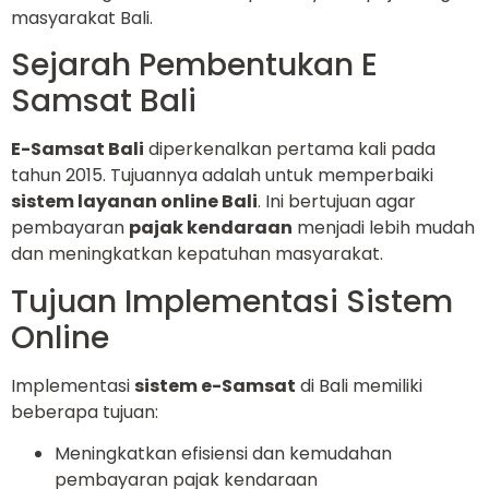
masyarakat Bali.
Sejarah Pembentukan E
Samsat Bali
E-Samsat Bali
diperkenalkan pertama kali pada
tahun 2015. Tujuannya adalah untuk memperbaiki
sistem layanan online Bali
. Ini bertujuan agar
pembayaran
pajak kendaraan
menjadi lebih mudah
dan meningkatkan kepatuhan masyarakat.
Tujuan Implementasi Sistem
Online
Implementasi
sistem e-Samsat
di Bali memiliki
beberapa tujuan:
Meningkatkan efisiensi dan kemudahan
pembayaran pajak kendaraan