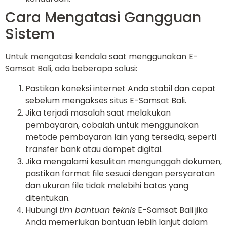
Cara Mengatasi Gangguan
Sistem
Untuk mengatasi kendala saat menggunakan E-
Samsat Bali, ada beberapa solusi:
Pastikan koneksi internet Anda stabil dan cepat
sebelum mengakses situs E-Samsat Bali.
Jika terjadi masalah saat melakukan
pembayaran, cobalah untuk menggunakan
metode pembayaran lain yang tersedia, seperti
transfer bank atau dompet digital.
Jika mengalami kesulitan mengunggah dokumen,
pastikan format file sesuai dengan persyaratan
dan ukuran file tidak melebihi batas yang
ditentukan.
Hubungi
tim bantuan teknis
E-Samsat Bali jika
Anda memerlukan bantuan lebih lanjut dalam