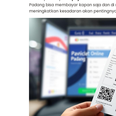
Padang bisa membayar kapan saja dan di 
meningkatkan kesadaran akan pentingnya