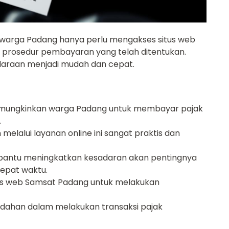
, warga Padang hanya perlu mengakses situs web
i prosedur pembayaran yang telah ditentukan.
araan menjadi mudah dan cepat.
ungkinkan warga Padang untuk membayar pajak
.
lalui layanan online ini sangat praktis dan
antu meningkatkan kesadaran akan pentingnya
epat waktu.
s web Samsat Padang untuk melakukan
udahan dalam melakukan transaksi pajak