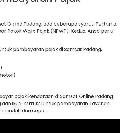
t Online Padang, ada beberapa syarat. Pertama,
or Pokok Wajib Pajak (NPWP). Kedua, Anda perlu
ntuk pembayaran pajak di Samsat Padang.
)
rmotor)
ayar pajak kendaraan di Samsat Online Padang.
dan ikuti instruksi untuk pembayaran. Layanan
ih mudah dan cepat.