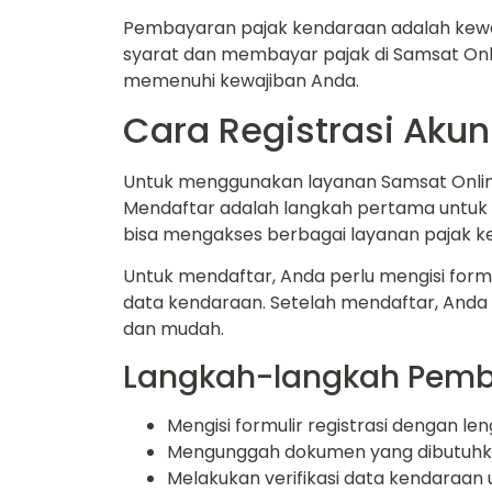
Pembayaran pajak kendaraan adalah kewa
syarat dan membayar pajak di Samsat Onli
memenuhi kewajiban Anda.
Cara Registrasi Aku
Untuk menggunakan layanan Samsat Online
Mendaftar adalah langkah pertama untuk
bisa mengakses berbagai layanan pajak 
Untuk mendaftar, Anda perlu mengisi for
data kendaraan. Setelah mendaftar, And
dan mudah.
Langkah-langkah Pemb
Mengisi formulir registrasi dengan l
Mengunggah dokumen yang dibutuhka
Melakukan verifikasi data kendaraan