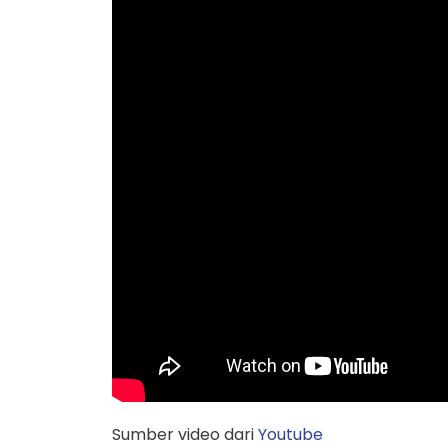
Sumber video dari
Youtube