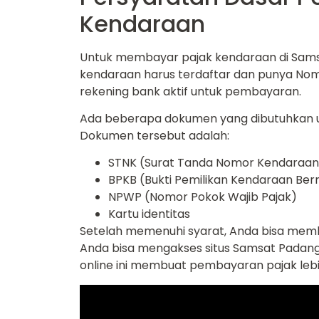
Kendaraan
Untuk membayar pajak kendaraan di Samsa
kendaraan harus terdaftar dan punya Nom
rekening bank aktif untuk pembayaran.
Ada beberapa dokumen yang dibutuhkan u
Dokumen tersebut adalah:
STNK (Surat Tanda Nomor Kendaraan
BPKB (Bukti Pemilikan Kendaraan Be
NPWP (Nomor Pokok Wajib Pajak)
Kartu identitas
Setelah memenuhi syarat, Anda bisa memb
Anda bisa mengakses situs Samsat Padang 
online ini membuat pembayaran pajak leb